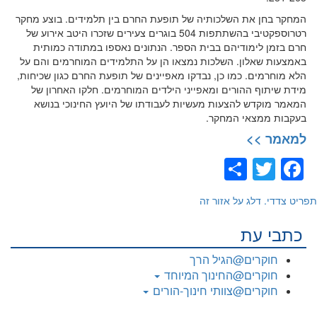
המחקר בחן את השלכותיה של תופעת החרם בין תלמידים. בוצע מחקר
רטרוספקטיבי בהשתתפות 504 בוגרים צעירים שזכרו היטב אירוע של
חרם בזמן לימודיהם בבית הספר. הנתונים נאספו במתודה כמותית
באמצעות שאלון. השלכות נמצאו הן על התלמידים המוחרמים והם על
הלא מוחרמים. כמו כן, נבדקו מאפיינים של תופעת החרם כגון שכיחות,
מידת שיתוף ההורים ומאפייני הילדים המוחרמים. חלקו האחרון של
המאמר מוקדש להצעות מעשיות לעבודתו של היועץ החינוכי בנושא
בעקבות ממצאי המחקר.
למאמר >>
Share
Facebook
Twitter
תפריט צדדי. דלג על אזור זה
כתבי עת
חוקרים@הגיל הרך
חוקרים@החינוך המיוחד
חוקרים@צוותי חינוך-הורים