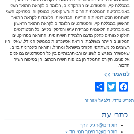
במכללת קיי, והסטודנטים המתקדמים, הלומדים לקראת התואר השני
באוניברסיטה הממלכתית הרוסית ע"ש קוסיגין במוסקווה. בפרויקט השני
השתתפו הסטודנטיות היהודיות והבדואיות, הלומדות לקראת התואר
הראשון במכללת קיי, והסטודנטים הלומדים לקראת התואר הראשון
באוניברסיטה הלאומית טברידה ע"ש ורנדסקי בקייב. כל הסטודנטים
חולקו לצוותים כחלק מדגם הלמידה השיתופית. ההוראה בפרויקטים
המקוונים הייתה משולבת: הוראה אסינכרונית בממשק המודל, שאליו היו
רשומים כל משתתפי הקורס מישראל ומחו"ל, והוראה סינכרונית בזום,
שאפשרה מפגשים לשוניים ורב-תרבותיים בין כל הסטודנטים גם פנים
אל פנים. הקורס התמקד הן בטיפוח השיח הכתוב, הן בטיפוח השיח
הדבור.
למאמר >>
Share
Facebook
Twitter
תפריט צדדי. דלג על אזור זה
כתבי עת
חוקרים@הגיל הרך
חוקרים@החינוך המיוחד