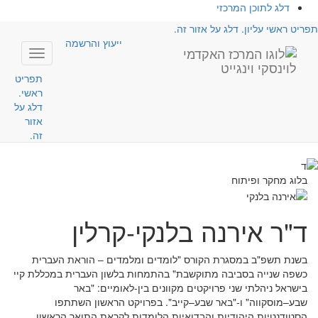
דלג לתוכן המרכזי
תפריט ראשי עליון. דלג על אזור זה.
ייעוץ והרשמה
Toggle
avigation
תפריט
ראשי.
דלג על
אזור
זה.
בלוג מחקר ופיתוח
ד"ר אירנה בלנקי-קרלין
בשנת תשפ"ב במסגרת הקורס "לומדים ומלמדים – הוראת העברית
כשפה שנייה בסביבה מתוקשבת" בהתמחות בלשון העברית במכללת קיי
בישראל ניהלתי שני פרויקטים מקוונים בין-לאומיים: "באר
שבע–מוסקווה" ו-"באר שבע–קייב". בפרויקט הראשון השתתפו
הסטודנטיות היהודיות והבדואיות הלומדות לקראת התואר הראשון